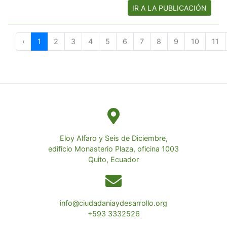
IR A LA PUBLICACIÓN
‹
1
2
3
4
5
6
7
8
9
10
11
Eloy Alfaro y Seis de Diciembre,
edificio Monasterio Plaza, oficina 1003
Quito, Ecuador
info@ciudadaniaydesarrollo.org
+593 3332526