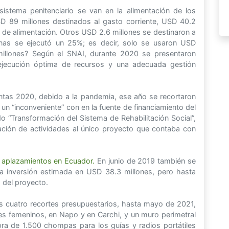
istema penitenciario se van en la alimentación de los
D 89 millones destinados al gasto corriente, USD 40.2
os de alimentación. Otros USD 2.6 millones se destinaron a
enas se ejecutó un 25%; es decir, solo se usaron USD
llones? Según el SNAI, durante 2020 se presentaron
a ejecución óptima de recursos y una adecuada gestión
ntas 2020, debido a la pandemia, ese año se recortaron
n “inconveniente” con en la fuente de financiamiento del
 “Transformación del Sistema de Rehabilitación Social”,
icación de actividades al único proyecto que contaba con
e aplazamientos en Ecuador.
En junio de 2019 también se
a inversión estimada en USD 38.3 millones, pero hasta
 del proyecto.
as cuatro recortes presupuestarios, hasta mayo de 2021,
es femeninos, en Napo y en Carchi, y un muro perimetral
ra de 1.500 chompas para los guías y radios portátiles