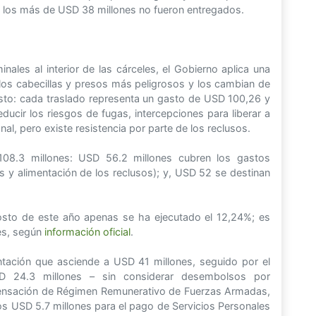
n, los más de USD 38 millones no fueron entregados.
inales al interior de las cárceles, el Gobierno aplica una
 a los cabecillas y presos más peligrosos y los cambian de
costo: cada traslado representa un gasto de USD 100,26 y
ucir los riesgos de fugas, intercepciones para liberar a
l, pero existe resistencia por parte de los reclusos.
08.3 millones: USD 56.2 millones cubren los gastos
 y alimentación de los reclusos); y, USD 52 se destinan
gosto de este año apenas se ha ejecutado el 12,24%; es
nes, según
información oficial
.
ntación que asciende a USD 41 millones, seguido por el
 24.3 millones – sin considerar desembolsos por
pensación de Régimen Remunerativo de Fuerzas Armadas,
os USD 5.7 millones para el pago de Servicios Personales