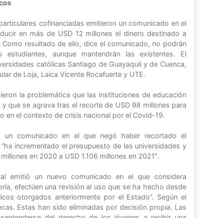
icos
articulares cofinanciadas emitieron un comunicado en el
educir en más de USD 12 millones el dinero destinado a
 Como resultado de ello, dice el comunicado, no podrán
 estudiantes, aunque mantendrán las existentes. El
versidades católicas Santiago de Guayaquil y de Cuenca,
cular de Loja, Laica Vicente Rocafuerte y UTE.
eron la problemática que las instituciones de educación
a y que se agrava tras el recorte de USD 98 millones para
o en el contexto de crisis nacional por el Covid-19.
ó un comunicado en el que negó haber recortado el
 “ha incrementado el presupuesto de las universidades y
millones en 2020 a USD 1.106 millones en 2021″.
tal emitió un nuevo comunicado en el que considera
oría, efectúen una revisión al uso que se ha hecho desde
licos otorgados anteriormente por el Estado”. Según el
cas. Estas han sido eliminadas por decisión propia. Las
desentenderse del derecho de los jóvenes a recibir una